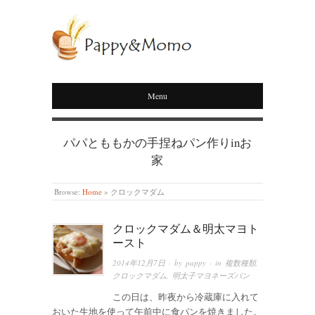
PAPPY&MOMO
Menu
パパとももかの手捏ねパン作りinお
家
Browse:
Home
»
クロックマダム
クロックマダム＆明太マヨト
ースト
2014年12月7日
· by
pappy
· in
複数種類
,
クロックマダム
,
明太子マヨネーズパン
この日は、昨夜から冷蔵庫に入れて
おいた生地を使って午前中に食パンを焼きました。