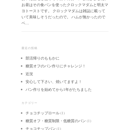
お昼はその食パンを使ったクロックマダムと明太マ
ヨトーストです。 クロックマダムは雑誌に載って
いて美味しそうだったので。 ハムが無かったので
ベ…
最近の投稿
部活帰りのももかに
糖質オフのパン作りにチャレンジ！
近況
安心して下さい、焼いてますよ！
パン作りを始めてから1年がたちました
カテゴリー
チョコチップロール
(1)
糖質オフ・糖質制限・低糖質のパン
(1)
チョコチップパン
(1)