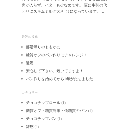
卵が入らず、バターも少なめです。 更に牛乳の代
わりにスキムミルク大さじ1になっています。…
最近の投稿
部活帰りのももかに
糖質オフのパン作りにチャレンジ！
近況
安心して下さい、焼いてますよ！
パン作りを始めてから1年がたちました
カテゴリー
チョコチップロール
(1)
糖質オフ・糖質制限・低糖質のパン
(1)
チョコチップパン
(1)
雑感
(4)