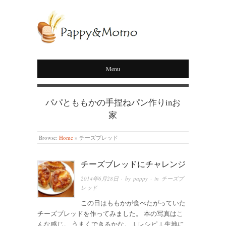
PAPPY&MOMO
Menu
パパとももかの手捏ねパン作りinお
家
Browse:
Home
»
チーズブレッド
チーズブレッドにチャレンジ
2014年6月28日
· by
pappy
· in
チーズブ
レッド
この日はももかが食べたがっていた
チーズブレッドを作ってみました。 本の写真はこ
んな感じ。 うまくできるかな。 ↓ レシピ ↓ 生地に