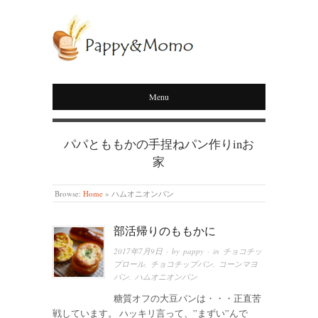
PAPPY&MOMO
Menu
パパとももかの手捏ねパン作りinお
家
Browse:
Home
»
ハムオニオンパン
部活帰りのももかに
2017年7月9日
· by
pappy
· in
チョコチッ
プロール
,
チョコチップパン
,
コーンマヨ
パン
,
ハムオニオンパン
糖質オフの大豆パンは・・・正直苦
戦しています。 ハッキリ言って、”まずい”んで