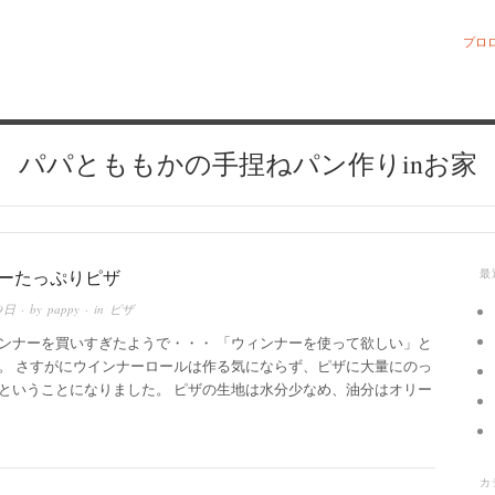
プロ
パパとももかの手捏ねパン作りinお家
ーたっぷりピザ
最
9日
· by
pappy
· in
ピザ
ンナーを買いすぎたようで・・・ 「ウィンナーを使って欲しい」と
。 さすがにウインナーロールは作る気にならず、ピザに大量にのっ
ということになりました。 ピザの生地は水分少なめ、油分はオリー
カ