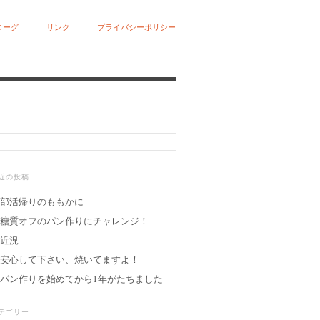
ローグ
リンク
プライバシーポリシー
近の投稿
部活帰りのももかに
糖質オフのパン作りにチャレンジ！
近況
安心して下さい、焼いてますよ！
パン作りを始めてから1年がたちました
テゴリー