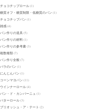
チョコチップロール
(1)
糖質オフ・糖質制限・低糖質のパン
(1)
チョコチップパン
(1)
雑感
(4)
パン作りの道具
(5)
パン作りの材料
(1)
パン作りの参考書
(3)
複数種類
(7)
パン作り全般
(7)
バラのパン
(1)
にんじんパン
(1)
コーンマヨパン
(11)
ウインナーロール
(4)
パン・ド・カンパーニュ
(1)
バターロール
(3)
ブリオッシュ・ア・テート
(2)