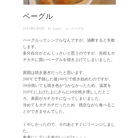
ベーグル
2014年8月9日
· by
pappy
· in
ベーグル
ベーグルってシンプルなんですが、油断すると失敗
します。
多分自分がどんくっさいと思うのですが、先程もカ
チカチに固いベーグルを焼き上げてしまいました。
原因は焼き過ぎだったと思います。
200℃で予熱した後190℃で焼き始めたのですが、
20分焼いても焼き色がつかなかったため、温度を
210℃に上げた上にさらに10分焼き増ししたとこ
ろ、表面がカチカチになってしまいました。
冷めてもカチカチだったため、残念ながら食べるこ
とができませんでした。
くやしかったので、そのあとすぐにリベンジしまし
た。
参考にしている本のレシピは・・・