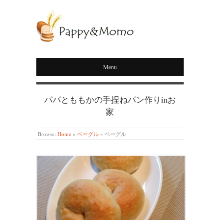
PAPPY&MOMO
Menu
パパとももかの手捏ねパン作りinお
家
Browse:
Home
»
ベーグル
»
ベーグル