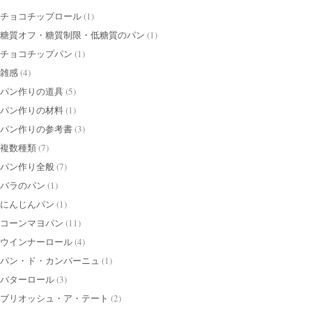
チョコチップロール
(1)
糖質オフ・糖質制限・低糖質のパン
(1)
チョコチップパン
(1)
雑感
(4)
パン作りの道具
(5)
パン作りの材料
(1)
パン作りの参考書
(3)
複数種類
(7)
パン作り全般
(7)
バラのパン
(1)
にんじんパン
(1)
コーンマヨパン
(11)
ウインナーロール
(4)
パン・ド・カンパーニュ
(1)
バターロール
(3)
ブリオッシュ・ア・テート
(2)