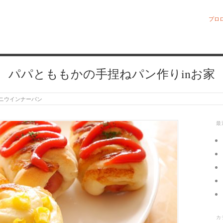
プロ
パパとももかの手捏ねパン作りinお家
ニウインナーパン
最
カ