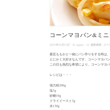
コーンマヨパン&ミニ
2014年10月13日
· by
pappy
· in
複数種類
,
コー
最近ももかと一緒にパン作りをする時は、コ
とにかく大好きなんです、コーンマヨパ
この日も熱烈な希望により、コーンマヨ
レシピは・・・
強力粉200g
塩3g
砂糖10g
ドライイースト3g
水130g