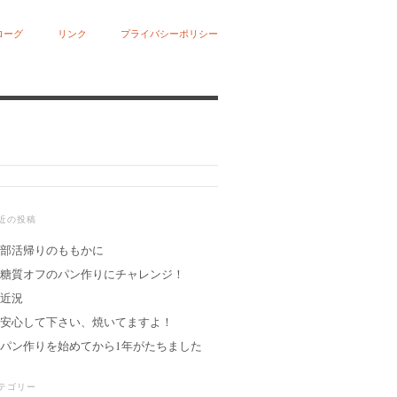
ローグ
リンク
プライバシーポリシー
近の投稿
部活帰りのももかに
糖質オフのパン作りにチャレンジ！
近況
安心して下さい、焼いてますよ！
パン作りを始めてから1年がたちました
テゴリー