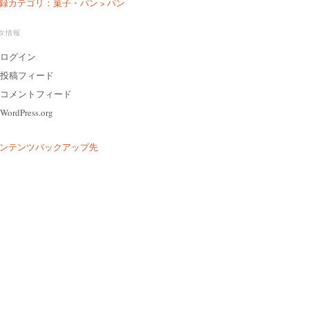
録カテゴリ：菓子・パン > パン
タ情報
ログイン
投稿フィード
コメントフィード
WordPress.org
ンテンツバックアップ先