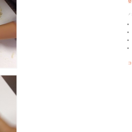
登
メ
コ