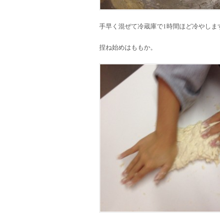
手早く混ぜて冷蔵庫で1時間ほど冷やしま
捏ね始めはももか。